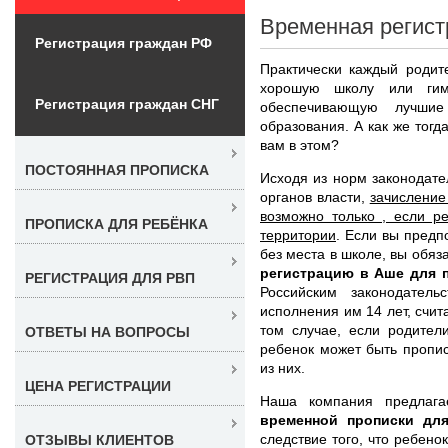
Временная регист
Регистрация граждан РФ
Практически каждый родит
хорошую школу или гим
Регистрация граждан СНГ
обеспечивающую лучшие
образования. А как же тог
вам в этом?
ПОСТОЯННАЯ ПРОПИСКА
Исходя из норм законодат
органов власти,
зачисление
возможно только , если р
ПРОПИСКА ДЛЯ РЕБЁНКА
территории
. Если вы предп
без места в школе, вы обя
регистрацию в Аше для 
РЕГИСТРАЦИЯ ДЛЯ РВП
Российским законодател
исполнения им 14 лет, счит
том случае, если родител
ОТВЕТЫ НА ВОПРОСЫ
ребенок может быть пропис
из них.
ЦЕНА РЕГИСТРАЦИИ
Наша компания предлага
временной прописки дл
следствие того, что ребено
ОТЗЫВЫ КЛИЕНТОВ